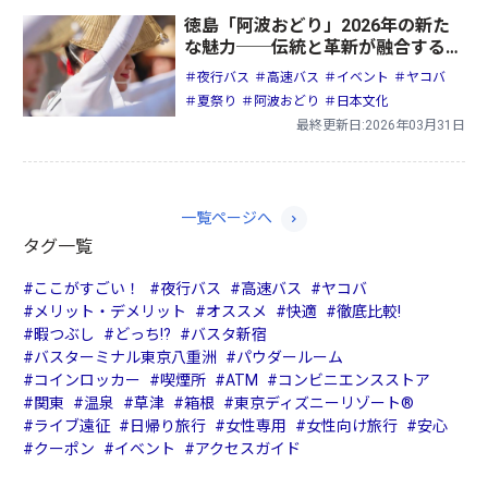
徳島「阿波おどり」2026年の新た
な魅力──伝統と革新が融合する夏
の祭典
＃夜行バス
＃高速バス
＃イベント
＃ヤコバ
＃夏祭り
＃阿波おどり
＃日本文化
最終更新日:2026年03月31日
一覧ページへ
タグ一覧
#ここがすごい！
#夜行バス
#高速バス
#ヤコバ
#メリット・デメリット
#オススメ
#快適
#徹底比較!
#暇つぶし
#どっち!?
#バスタ新宿
#バスターミナル東京八重洲
#パウダールーム
#コインロッカー
#喫煙所
#ATM
#コンビニエンスストア
#関東
#温泉
#草津
#箱根
#東京ディズニーリゾート®
#ライブ遠征
#日帰り旅行
#女性専用
#女性向け旅行
#安心
#クーポン
#イベント
#アクセスガイド