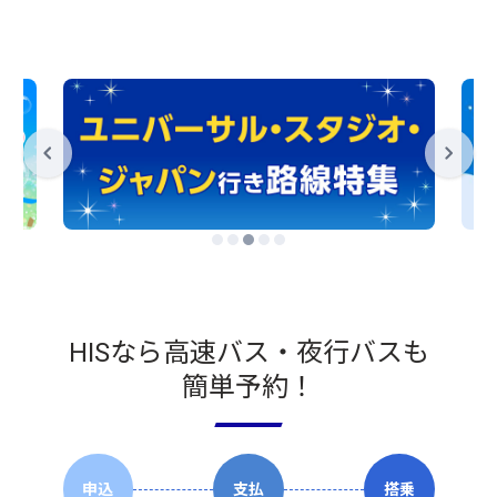
HISなら高速バス・夜行バスも
簡単予約！
申込
支払
搭乗