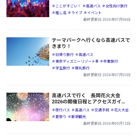
＃ここがすごい！
＃高速バス
＃女性向け旅行
＃推し活
＃ライブ
＃イベント
最終更新日:2026年07月06日
テーマパークへ行くなら高速バスで
きまり！
＃日帰り旅行
＃高速バス
＃東京ディズニーリゾート®
＃卒業旅行
＃学生旅行
＃弾丸旅行
最終更新日:2026年07月03日
高速バスで行く 長岡花火大会
2026の開催日程とアクセスガイ
ド！見どころや楽しみ方も紹介
＃夜行バス
＃高速バス
＃交通手段
＃花火大会
＃夏祭り
＃新潟観光
最終更新日:2026年05月12日