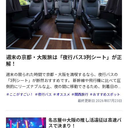
週末の京都・大阪旅は「夜行バス3列シート」が正
解！
週末の限られた時間で京都・大阪を満喫するなら、夜行バスの
「3列シート」が断然おすすめです。 新幹線や飛行機に比べて圧
倒的にリーズナブルな上、夜の間に移動できるため、到着日の早
朝からフルに観光を楽しめるのが最大のメリットです。
＃ここがすごい！
＃夜行バス
＃オススメ
＃関西旅行
＃おすすめスポット
最終更新日:2026年07月23日
名古屋⇔大阪の推し活遠征は高速バ
スで決まり！