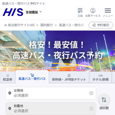
高速バス・夜行バス予約サイト
首都圏版
店舗
会員サービス
メニュー
総合旅行サイトHIS
国内旅行
高速バス・夜行バス
予約確認
格安！最安値！
高速バス・夜行バス予約
高速バス・夜行バス
航空券
新幹線・JR特急チケット
ホテル/旅館