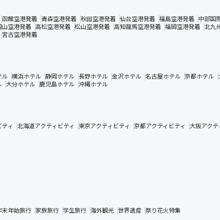
函館空港発着
青森空港発着
秋田空港発着
仙台空港発着
福島空港発着
中部国
岡山空港発着
高松空港発着
松山空港発着
高知龍馬空港発着
福岡空港発着
北九
宮古空港発着
テル
横浜ホテル
静岡ホテル
長野ホテル
金沢ホテル
名古屋ホテル
京都ホテル
ル
大分ホテル
鹿児島ホテル
沖縄ホテル
ビティ
北海道アクティビティ
東京アクティビティ
京都アクティビティ
大阪アクテ
年末年始旅行
家族旅行
学生旅行
海外観光
世界遺産
祭り花火特集