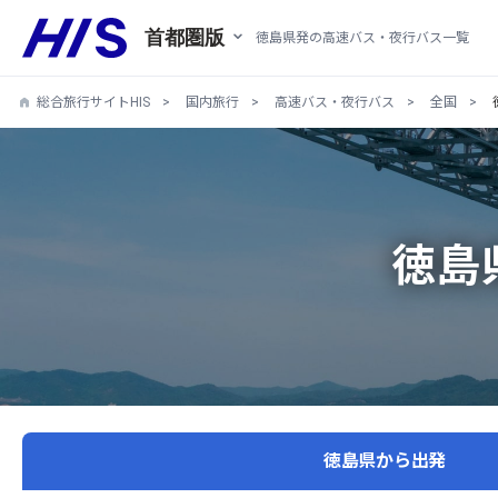
首都圏版
徳島県発の高速バス・夜行バス一覧
総合旅行サイトHIS
国内旅行
高速バス・夜行バス
全国
徳島
徳島県から出発