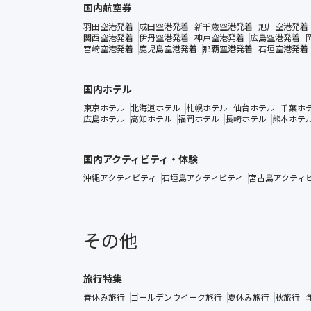
国内航空券
羽田空港発着
成田空港発着
新千歳空港発着
旭川空港発着
関西空港発着
伊丹空港発着
神戸空港発着
広島空港発着
宮崎空港発着
鹿児島空港発着
那覇空港発着
石垣空港発着
国内ホテル
東京ホテル
北海道ホテル
札幌ホテル
仙台ホテル
千葉ホ
広島ホテル
高知ホテル
福岡ホテル
長崎ホテル
熊本ホテ
国内アクティビティ・体験
沖縄アクティビティ
石垣島アクティビティ
宮古島アクティ
その他
旅行特集
春休み旅行
ゴールデンウイーク旅行
夏休み旅行
秋旅行