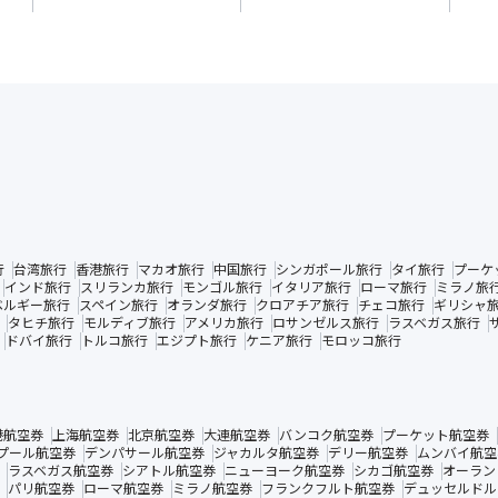
行
台湾旅行
香港旅行
マカオ旅行
中国旅行
シンガポール旅行
タイ旅行
プーケ
インド旅行
スリランカ旅行
モンゴル旅行
イタリア旅行
ローマ旅行
ミラノ旅
ベルギー旅行
スペイン旅行
オランダ旅行
クロアチア旅行
チェコ旅行
ギリシャ
タヒチ旅行
モルディブ旅行
アメリカ旅行
ロサンゼルス旅行
ラスベガス旅行
ドバイ旅行
トルコ旅行
エジプト旅行
ケニア旅行
モロッコ旅行
港航空券
上海航空券
北京航空券
大連航空券
バンコク航空券
プーケット航空券
プール航空券
デンパサール航空券
ジャカルタ航空券
デリー航空券
ムンバイ航空
ラスベガス航空券
シアトル航空券
ニューヨーク航空券
シカゴ航空券
オーラン
パリ航空券
ローマ航空券
ミラノ航空券
フランクフルト航空券
デュッセルドル