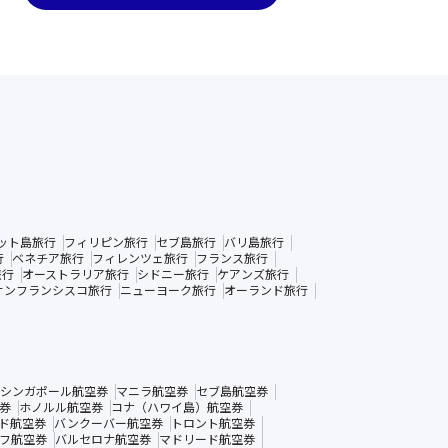
ット島旅行
フィリピン旅行
セブ島旅行
バリ島旅行
行
ベネチア旅行
フィレンツェ旅行
フランス旅行
旅行
オーストラリア旅行
シドニー旅行
ケアンズ旅行
サンフランシスコ旅行
ニューヨーク旅行
オーランド旅行
シンガポール航空券
マニラ航空券
セブ島航空券
券
ホノルル航空券
コナ（ハワイ島）航空券
ド航空券
バンクーバー航空券
トロント航空券
フ航空券
バルセロナ航空券
マドリード航空券