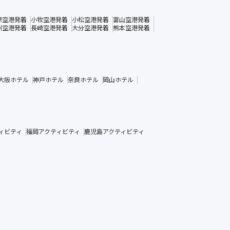
際空港発着
小牧空港発着
小松空港発着
富山空港発着
州空港発着
長崎空港発着
大分空港発着
熊本空港発着
大阪ホテル
神戸ホテル
奈良ホテル
岡山ホテル
ィビティ
福岡アクティビティ
鹿児島アクティビティ