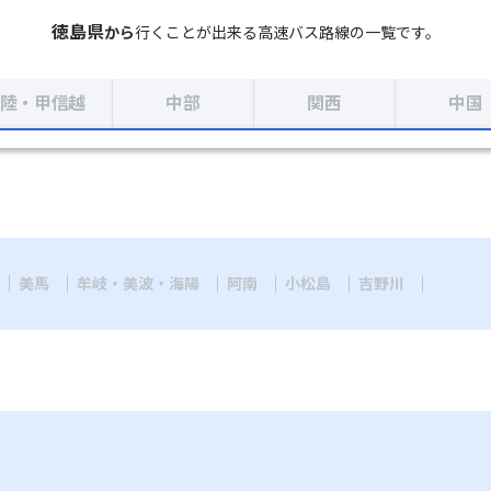
徳島県
から
行くことが出来る
高速バス路線の一覧です。
陸・甲信越
中部
関西
中国
美馬
牟岐・美波・海陽
阿南
小松島
吉野川