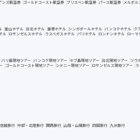
アンズ航空券
ゴールドコースト航空券
ブリスベン航空券
パース航空券
メルボル
ル
釜山ホテル
台北ホテル
香港ホテル
シンガポールホテル
バンコクホテル
ク
テル
ロサンゼルスホテル
ラスベガスホテル
パリホテル
ロンドンホテル
ローマ
バリ島現地ツアー
バンコク現地ツアー
セブ島現地ツアー
台北現地ツアー
ソウ
ー
ゴールドコースト現地ツアー
シドニー現地ツアー
ロサンゼルス現地ツアー
ラ
信越旅行
中部・北陸旅行
関西旅行
山陰・山陽旅行
四国旅行
九州旅行