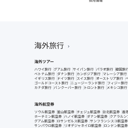
採用情報
海外旅行
海外ツアー
ハワイ旅行
グアム旅行
サイパン旅行
パラオ旅行
韓国旅
ベトナム旅行
ダナン旅行
カンボジア旅行
マレーシア旅行
イギリス旅行
ドイツ旅行
スイス旅行
オーストリア旅行
ゴールドコースト旅行
ニュージーランド旅行
フィジー旅行
カナダ旅行
バンクーバー旅行
トロント旅行
メキシコ旅行
海外航空券
ソウル航空券
釜山航空券
チェジュ航空券
台北航空券
香
ホーチミン航空券
ハノイ航空券
ダナン航空券
クアラルン
グアム航空券
ロサンゼルス航空券
サンフランシスコ航空券
サンパウロ航空券
リオデジャネイロ航空券
ロンドン航空券