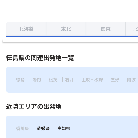
北海道
東北
関東
北
徳島県の関連出発地一覧
徳島
鳴門
松茂
石井
上坂・板野
三好
阿波
近隣エリアの出発地
香川県
愛媛県
高知県