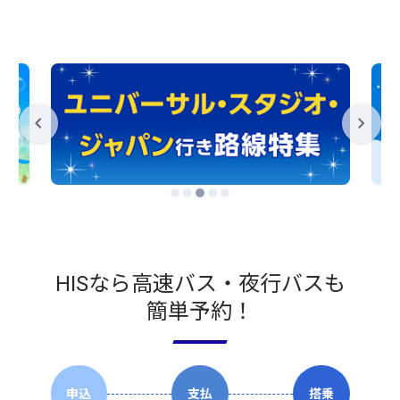
HISなら高速バス・夜行バスも
簡単予約！
申込
支払
搭乗