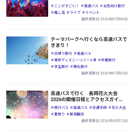
＃ここがすごい！
＃高速バス
＃女性向け旅行
＃推し活
＃ライブ
＃イベント
最終更新日:2026年07月06日
テーマパークへ行くなら高速バスで
きまり！
＃日帰り旅行
＃高速バス
＃東京ディズニーリゾート®
＃卒業旅行
＃学生旅行
＃弾丸旅行
最終更新日:2026年07月03日
高速バスで行く 長岡花火大会
2026の開催日程とアクセスガイ
ド！見どころや楽しみ方も紹介
＃夜行バス
＃高速バス
＃交通手段
＃花火大会
＃夏祭り
＃新潟観光
最終更新日:2026年05月12日