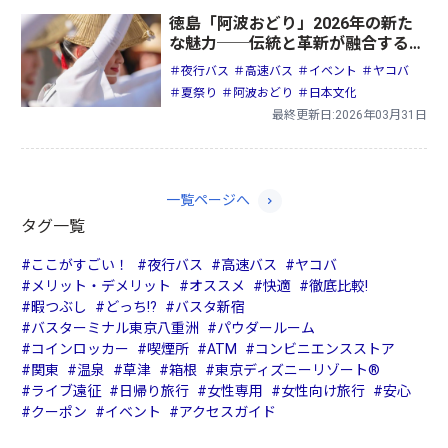
徳島「阿波おどり」2026年の新た
な魅力──伝統と革新が融合する夏
の祭典
＃夜行バス
＃高速バス
＃イベント
＃ヤコバ
＃夏祭り
＃阿波おどり
＃日本文化
最終更新日:2026年03月31日
一覧ページへ
タグ一覧
#ここがすごい！
#夜行バス
#高速バス
#ヤコバ
#メリット・デメリット
#オススメ
#快適
#徹底比較!
#暇つぶし
#どっち!?
#バスタ新宿
#バスターミナル東京八重洲
#パウダールーム
#コインロッカー
#喫煙所
#ATM
#コンビニエンスストア
#関東
#温泉
#草津
#箱根
#東京ディズニーリゾート®
#ライブ遠征
#日帰り旅行
#女性専用
#女性向け旅行
#安心
#クーポン
#イベント
#アクセスガイド