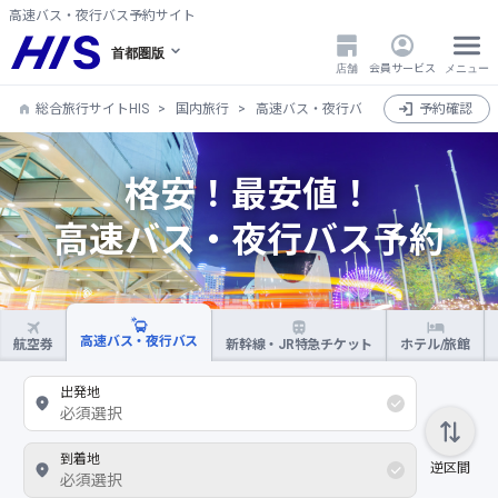
高速バス・夜行バス予約サイト
首都圏版
店舗
会員サービス
メニュー
総合旅行サイトHIS
国内旅行
高速バス・夜行バス
予約確認
格安！最安値！
高速バス・夜行バス予約
高速バス・夜行バス
航空券
新幹線・JR特急チケット
ホテル/旅館