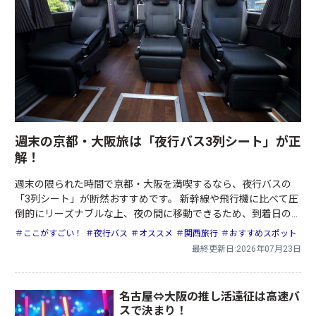
週末の京都・大阪旅は「夜行バス3列シート」が正
解！
週末の限られた時間で京都・大阪を満喫するなら、夜行バスの
「3列シート」が断然おすすめです。 新幹線や飛行機に比べて圧
倒的にリーズナブルな上、夜の間に移動できるため、到着日の早
朝からフルに観光を楽しめるのが最大のメリットです。
＃ここがすごい！
＃夜行バス
＃オススメ
＃関西旅行
＃おすすめスポット
最終更新日:2026年07月23日
名古屋⇔大阪の推し活遠征は高速バ
スで決まり！