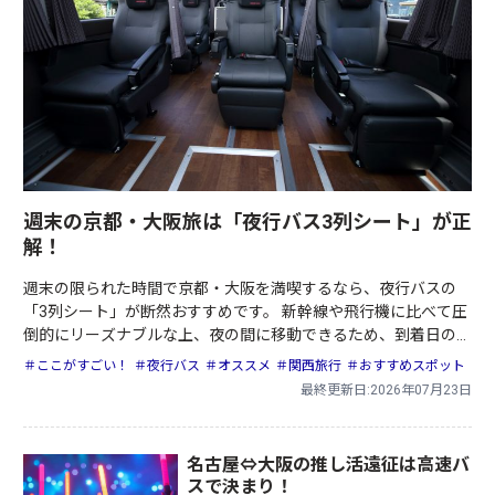
週末の京都・大阪旅は「夜行バス3列シート」が正
解！
週末の限られた時間で京都・大阪を満喫するなら、夜行バスの
「3列シート」が断然おすすめです。 新幹線や飛行機に比べて圧
倒的にリーズナブルな上、夜の間に移動できるため、到着日の早
朝からフルに観光を楽しめるのが最大のメリットです。
＃ここがすごい！
＃夜行バス
＃オススメ
＃関西旅行
＃おすすめスポット
最終更新日:2026年07月23日
名古屋⇔大阪の推し活遠征は高速バ
スで決まり！