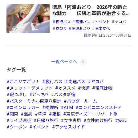
徳島「阿波おどり」2026年の新た
な魅力──伝統と革新が融合する夏
の祭典
＃夜行バス
＃高速バス
＃イベント
＃ヤコバ
＃夏祭り
＃阿波おどり
＃日本文化
最終更新日:2026年03月31日
一覧ページへ
タグ一覧
#ここがすごい！
#夜行バス
#高速バス
#ヤコバ
#メリット・デメリット
#オススメ
#快適
#徹底比較!
#暇つぶし
#どっち!?
#バスタ新宿
#バスターミナル東京八重洲
#パウダールーム
#コインロッカー
#喫煙所
#ATM
#コンビニエンスストア
#関東
#温泉
#草津
#箱根
#東京ディズニーリゾート®
#ライブ遠征
#日帰り旅行
#女性専用
#女性向け旅行
#安心
#クーポン
#イベント
#アクセスガイド