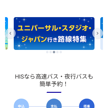
HISなら高速バス・夜行バスも
簡単予約！
申込
支払
搭乗