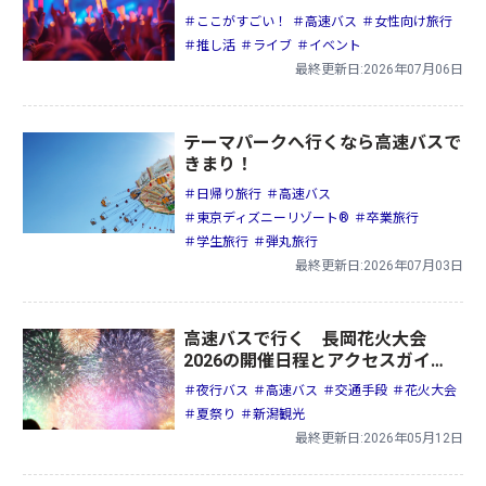
＃ここがすごい！
＃高速バス
＃女性向け旅行
＃推し活
＃ライブ
＃イベント
最終更新日:2026年07月06日
テーマパークへ行くなら高速バスで
きまり！
＃日帰り旅行
＃高速バス
＃東京ディズニーリゾート®
＃卒業旅行
＃学生旅行
＃弾丸旅行
最終更新日:2026年07月03日
高速バスで行く 長岡花火大会
2026の開催日程とアクセスガイ
ド！見どころや楽しみ方も紹介
＃夜行バス
＃高速バス
＃交通手段
＃花火大会
＃夏祭り
＃新潟観光
最終更新日:2026年05月12日