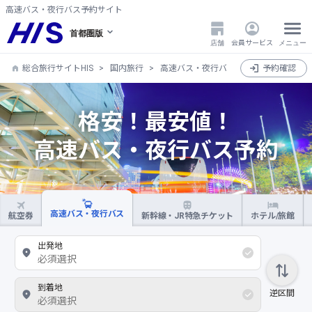
高速バス・夜行バス予約サイト
首都圏版
店舗
会員サービス
メニュー
総合旅行サイトHIS
国内旅行
高速バス・夜行バス
予約確認
格安！最安値！
高速バス・夜行バス予約
高速バス・夜行バス
航空券
新幹線・JR特急チケット
ホテル/旅館