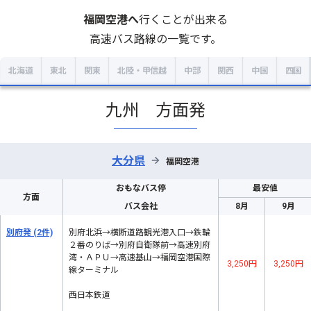
福岡空港
へ
行くことが出来る
高速バス路線の一覧です。
北海道
東北
関東
北陸・甲信越
中部
関西
中国
四国
九州 方面発
大分県
→
福岡空港
おもなバス停
最安値
方面
バス会社
8月
9月
別府発
(2件)
別府北浜→横断道路観光港入口→鉄輪
２番のりば→別府自衛隊前→高速別府
湾・ＡＰＵ→高速基山→福岡空港国際
3,250円
3,250円
線ターミナル
西日本鉄道