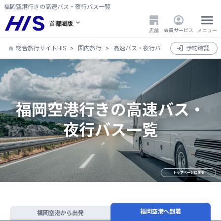
福岡空港行きの高速バス・夜行バス一覧
首都圏版
店舗
会員サービス
メニュー
総合旅行サイトHIS
国内旅行
高速バス・夜行バス
全国
予約確認
福岡県
福岡空港行きの高速バス・
夜行バス一覧
トップページに戻る
福岡空港へ到着
福岡空港から出発