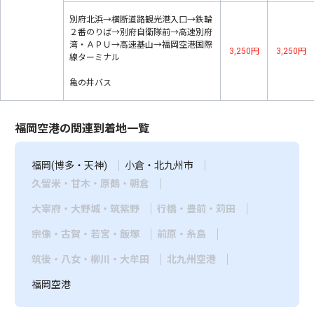
別府北浜→横断道路観光港入口→鉄輪
２番のりば→別府自衛隊前→高速別府
湾・ＡＰＵ→高速基山→福岡空港国際
3,250円
3,250円
線ターミナル
亀の井バス
福岡空港の関連到着地一覧
福岡(博多・天神)
小倉・北九州市
久留米・甘木・原鶴・朝倉
大宰府・大野城・筑紫野
行橋・豊前・苅田
宗像・古賀・若宮・飯塚
前原・糸島
筑後・八女・柳川・大牟田
北九州空港
福岡空港