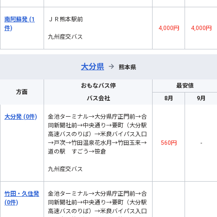
南阿蘇発
(1
ＪＲ熊本駅前
件)
4,000円
4,000円
九州産交バス
大分県
→
熊本県
おもなバス停
最安値
方面
バス会社
8月
9月
大分発
(0件)
金池ターミナル→大分県庁正門前→合
同新聞社前→中央通り→要町（大分駅
高速バスのりば）→米良バイパス入口
→戸次→竹田温泉花水月→竹田玉来→
560円
-
道の駅 すごう→笹倉
九州産交バス
竹田・久住発
金池ターミナル→大分県庁正門前→合
(0件)
同新聞社前→中央通り→要町（大分駅
高速バスのりば）→米良バイパス入口