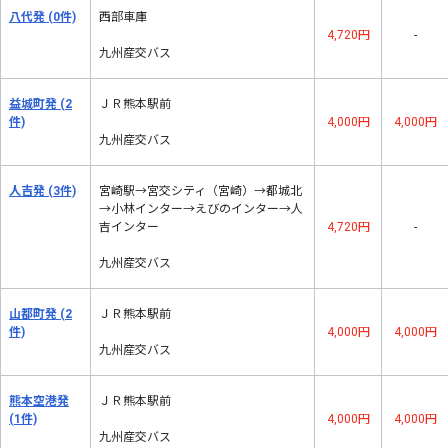
八代発
(0件)
西部車庫
4,720円
-
九州産交バス
益城町発
(2
ＪＲ熊本駅前
件)
4,000円
4,000円
九州産交バス
人吉発
(3件)
宮崎駅→宮交シティ（宮崎）→都城北
→小林インター→えびのインター→人
吉インター
4,720円
-
九州産交バス
山都町発
(2
ＪＲ熊本駅前
件)
4,000円
4,000円
九州産交バス
熊本空港発
ＪＲ熊本駅前
(1件)
4,000円
4,000円
九州産交バス