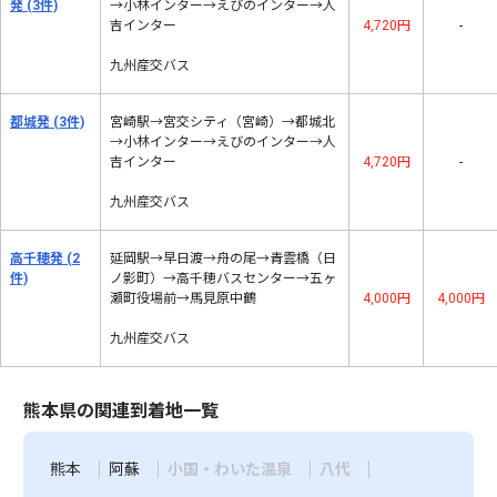
発
(3件)
→小林インター→えびのインター→人
吉インター
4,720円
-
九州産交バス
都城発
(3件)
宮崎駅→宮交シティ（宮崎）→都城北
→小林インター→えびのインター→人
吉インター
4,720円
-
九州産交バス
高千穂発
(2
延岡駅→早日渡→舟の尾→青雲橋（日
件)
ノ影町）→高千穂バスセンター→五ヶ
瀬町役場前→馬見原中鶴
4,000円
4,000円
九州産交バス
熊本県の関連到着地一覧
熊本
阿蘇
小国・わいた温泉
八代