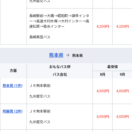
九州産交バス
長崎駅前→大橋→昭和町→諫早インタ
ー→高速大村木場→大村インター→高
速松原→菊水インター
4,200円
4,200円
長崎県営バス
熊本県
→
熊本県
おもなバス停
最安値
方面
バス会社
8月
9月
熊本発
(1件)
ＪＲ熊本駅前
4,000円
4,000円
九州産交バス
阿蘇発
(2件)
ＪＲ熊本駅前
4,000円
4,000円
九州産交バス