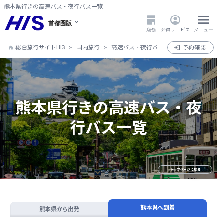
熊本県行きの高速バス・夜行バス一覧
首都圏版
店舗
会員サービス
メニュー
総合旅行サイトHIS
国内旅行
高速バス・夜行バス
全国
予約確認
熊本県
熊本県行きの高速バス・夜
行バス一覧
トップページに戻る
熊本県へ到着
熊本県から出発