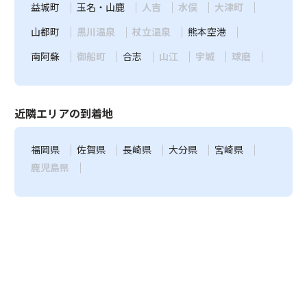
益城町
玉名・山鹿
人吉
水俣
大津町
山都町
黒川温泉
杖立温泉
熊本空港
南阿蘇
御船町
合志
山江
宇城
球磨
近隣エリアの到着地
福岡県
佐賀県
長崎県
大分県
宮崎県
鹿児島県