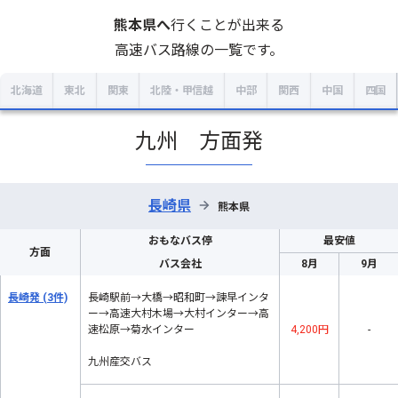
熊本県
へ
行くことが出来る
高速バス路線の一覧です。
北海道
東北
関東
北陸・甲信越
中部
関西
中国
四国
九州 方面発
長崎県
→
熊本県
おもなバス停
最安値
方面
バス会社
8月
9月
長崎発
(3件)
長崎駅前→大橋→昭和町→諫早インタ
ー→高速大村木場→大村インター→高
速松原→菊水インター
4,200円
-
九州産交バス