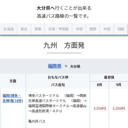
大分県
へ
行くことが出来る
高速バス路線の一覧です。
北海道
東北
関東
北陸・甲信越
中部
関西
中国
四国
九州 方面発
福岡県
→
大分県
おもなバス停
最安値
方面
バス会社
8月
9月
福岡(博多・
博多バスターミナル （福岡）→西鉄
天神)発
(4件)
天神高速バスターミナル （福岡）→
福岡空港国際線ターミナル→高速基山
3,250円
3,250円
→高速別府湾・ＡＰＵ
亀の井バス