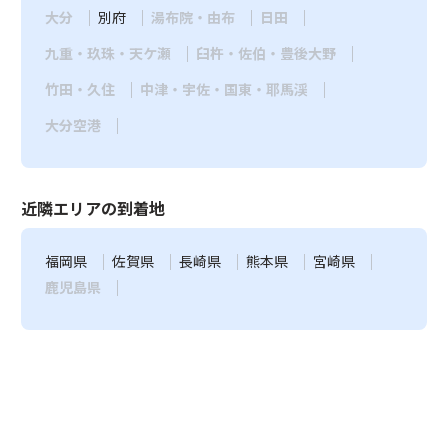
大分
別府
湯布院・由布
日田
九重・玖珠・天ケ瀬
臼杵・佐伯・豊後大野
竹田・久住
中津・宇佐・国東・耶馬渓
大分空港
近隣エリアの到着地
福岡県
佐賀県
長崎県
熊本県
宮崎県
鹿児島県