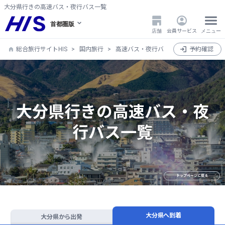
大分県行きの高速バス・夜行バス一覧
首都圏版
店舗
会員サービス
メニュー
総合旅行サイトHIS
国内旅行
高速バス・夜行バス
全国
予約確認
大分県
大分県行きの高速バス・夜
行バス一覧
トップページに戻る
大分県へ到着
大分県から出発