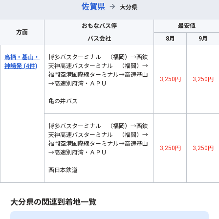
佐賀県
→
大分県
おもなバス停
最安値
方面
バス会社
8月
9月
鳥栖・基山・
博多バスターミナル （福岡）→西鉄
神崎発
(4件)
天神高速バスターミナル （福岡）→
福岡空港国際線ターミナル→高速基山
3,250円
3,250円
→高速別府湾・ＡＰＵ
亀の井バス
博多バスターミナル （福岡）→西鉄
天神高速バスターミナル （福岡）→
福岡空港国際線ターミナル→高速基山
3,250円
3,250円
→高速別府湾・ＡＰＵ
西日本鉄道
大分県の関連到着地一覧