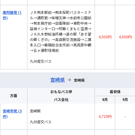
南阿蘇発
(1
ＪＲ熊本駅前→熊本桜町バスターミナ
件)
ル→通町筋→味噌天神→水前寺公園前
→熊本県庁前→自衛隊前→東町中央→
益城インター口→阿蘇くまもと空港→
ＪＡ久木野給油所横→道の駅「あそ望
4,000円
4,000円
の郷くぎの」→高森駅交流施設→二瀬
本入口→蘇陽総合支所前→馬見原中鶴
→五ヶ瀬町役場前
九州産交バス
宮崎県
→
宮崎県
おもなバス停
最安値
方面
バス会社
8月
9月
宮崎市発
(3
宮崎駅
件)
4,720円
-
九州産交バス