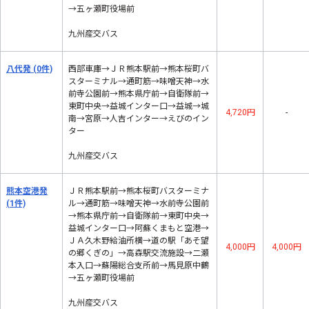
→五ヶ瀬町役場前
九州産交バス
八代発
(0件)
西部車庫→ＪＲ熊本駅前→熊本桜町バ
スターミナル→通町筋→味噌天神→水
前寺公園前→熊本県庁前→自衛隊前→
東町中央→益城インター口→益城→城
4,720円
-
南→宮原→人吉インター→えびのイン
ター
九州産交バス
熊本空港発
ＪＲ熊本駅前→熊本桜町バスターミナ
(1件)
ル→通町筋→味噌天神→水前寺公園前
→熊本県庁前→自衛隊前→東町中央→
益城インター口→阿蘇くまもと空港→
ＪＡ久木野給油所横→道の駅「あそ望
4,000円
4,000円
の郷くぎの」→高森駅交流施設→二瀬
本入口→蘇陽総合支所前→馬見原中鶴
→五ヶ瀬町役場前
九州産交バス