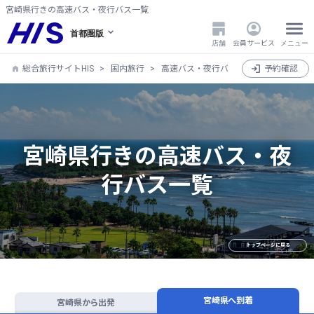
宮崎県行きの高速バス・夜行バス一覧
首都圏版
店舗
会員サービス
メニュー
総合旅行サイトHIS
国内旅行
高速バス・夜行バス
全国
予約確認
宮崎県
宮崎県行きの高速バス・夜
行バス一覧
トップページに戻る
宮崎県へ到着
宮崎県から出発