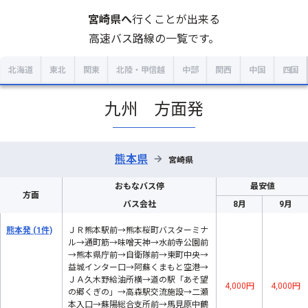
宮崎県
へ
行くことが出来る
高速バス路線の一覧です。
北海道
東北
関東
北陸・甲信越
中部
関西
中国
四国
九州 方面発
熊本県
→
宮崎県
おもなバス停
最安値
方面
バス会社
8月
9月
熊本発
(1件)
ＪＲ熊本駅前→熊本桜町バスターミナ
ル→通町筋→味噌天神→水前寺公園前
→熊本県庁前→自衛隊前→東町中央→
益城インター口→阿蘇くまもと空港→
ＪＡ久木野給油所横→道の駅「あそ望
4,000円
4,000円
の郷くぎの」→高森駅交流施設→二瀬
本入口→蘇陽総合支所前→馬見原中鶴