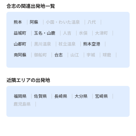
合志の関連出発地一覧
熊本
阿蘇
小国・わいた温泉
八代
益城町
玉名・山鹿
人吉
水俣
大津町
山都町
黒川温泉
杖立温泉
熊本空港
南阿蘇
御船町
合志
山江
宇城
球磨
近隣エリアの出発地
福岡県
佐賀県
長崎県
大分県
宮崎県
鹿児島県