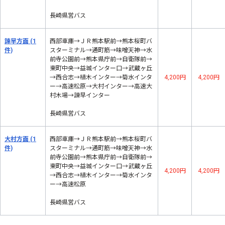
長崎県営バス
諫早方面
(1
西部車庫→ＪＲ熊本駅前→熊本桜町バ
件)
スターミナル→通町筋→味噌天神→水
前寺公園前→熊本県庁前→自衛隊前→
東町中央→益城インター口→武蔵ヶ丘
→西合志→植木インター→菊水インタ
4,200円
4,200円
ー→高速松原→大村インター→高速大
村木場→諫早インター
長崎県営バス
大村方面
(1
西部車庫→ＪＲ熊本駅前→熊本桜町バ
件)
スターミナル→通町筋→味噌天神→水
前寺公園前→熊本県庁前→自衛隊前→
東町中央→益城インター口→武蔵ヶ丘
4,200円
4,200円
→西合志→植木インター→菊水インタ
ー→高速松原
長崎県営バス