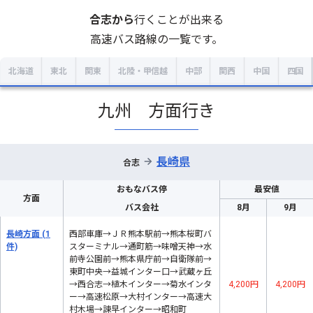
合志
から
行くことが出来る
高速バス路線の一覧です。
北海道
東北
関東
北陸・甲信越
中部
関西
中国
四国
九州 方面行き
長崎県
→
合志
おもなバス停
最安値
方面
バス会社
8月
9月
長崎方面
(1
西部車庫→ＪＲ熊本駅前→熊本桜町バ
件)
スターミナル→通町筋→味噌天神→水
前寺公園前→熊本県庁前→自衛隊前→
東町中央→益城インター口→武蔵ヶ丘
→西合志→植木インター→菊水インタ
4,200円
4,200円
ー→高速松原→大村インター→高速大
村木場→諫早インター→昭和町