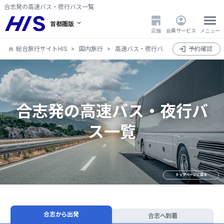
合志発の高速バス・夜行バス一覧
首都圏版
店舗
会員サービス
メニュー
総合旅行サイトHIS
国内旅行
高速バス・夜行バス
全国
予約確認
熊本県
合志発の高速バス・夜行バ
ス一覧
トップページに戻る
合志から出発
合志へ到着