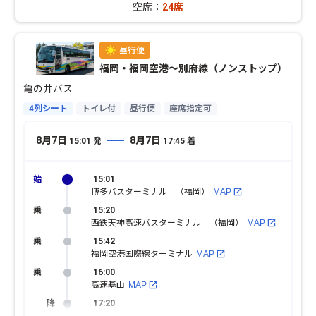
空席：
24席
福岡・福岡空港〜別府線（ノンストップ）
亀の井バス
4列シート
トイレ付
昼行便
座席指定可
8月7日
8月7日
15:01
発
17:45
着
15:01
博多バスターミナル （福岡）
MAP
15:20
西鉄天神高速バスターミナル （福岡）
MAP
15:42
福岡空港国際線ターミナル
MAP
16:00
高速基山
MAP
17:20
高速別府湾・ＡＰＵ
MAP