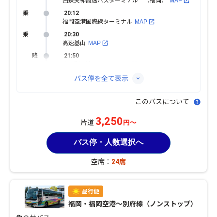
西鉄天神高速バスターミナル （福岡）
MAP
20:12
福岡空港国際線ターミナル
MAP
20:30
高速基山
MAP
21:50
高速別府湾・ＡＰＵ
MAP
バス停を全て表示
このバスについて
3,250
片道
円～
バス停・人数選択へ
空席：
24席
福岡・福岡空港〜別府線（ノンストップ）