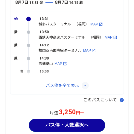
8月7日
8月7日
13:31
発
16:15
着
13:31
博多バスターミナル （福岡）
MAP
13:50
西鉄天神高速バスターミナル （福岡）
MAP
14:12
福岡空港国際線ターミナル
MAP
14:30
高速基山
MAP
15:50
高速別府湾・ＡＰＵ
MAP
バス停を全て表示
このバスについて
3,250
片道
円～
バス停・人数選択へ