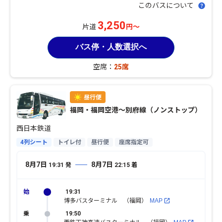
このバスについて
3,250
片道
円～
バス停・人数選択へ
空席：
25席
福岡・福岡空港〜別府線（ノンストップ）
西日本鉄道
4列シート
トイレ付
昼行便
座席指定可
8月7日
8月7日
19:31
発
22:15
着
19:31
博多バスターミナル （福岡）
MAP
19:50