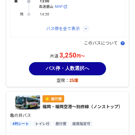
13:00
高速基山
MAP
14:20
高速別府湾・ＡＰＵ
MAP
バス停を全て表示
このバスについて
3,250
片道
円～
バス停・人数選択へ
空席：
25席
福岡・福岡空港〜別府線（ノンストップ）
亀の井バス
4列シート
トイレ付
昼行便
座席指定可