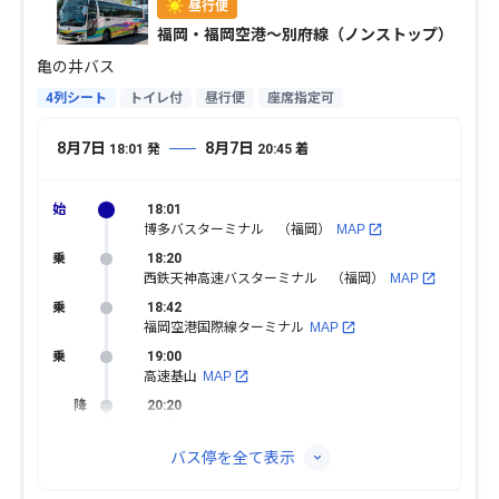
福岡・福岡空港〜別府線（ノンストップ）
亀の井バス
4列シート
トイレ付
昼行便
座席指定可
8月7日
8月7日
18:01
発
20:45
着
18:01
博多バスターミナル （福岡）
MAP
18:20
西鉄天神高速バスターミナル （福岡）
MAP
18:42
福岡空港国際線ターミナル
MAP
19:00
高速基山
MAP
20:20
高速別府湾・ＡＰＵ
MAP
バス停を全て表示