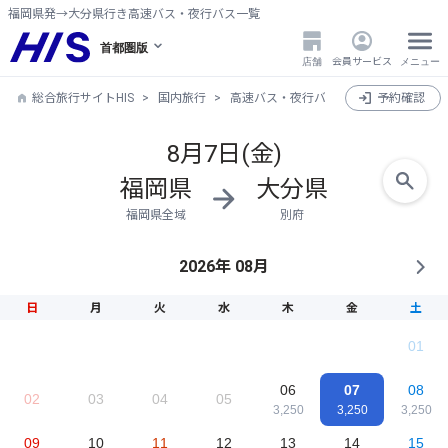
福岡県発→大分県行き高速バス・夜行バス一覧
首都圏版
店舗
会員サービス
メニュー
総合旅行サイトHIS
国内旅行
高速バス・夜行バス
福岡県発→大分
予約確認
8月7日(金)
福岡県
大分県
福岡県全域
別府
2026年 08月
日
月
火
水
木
金
土
01
06
07
08
02
03
04
05
3,250
3,250
3,250
09
10
11
12
13
14
15