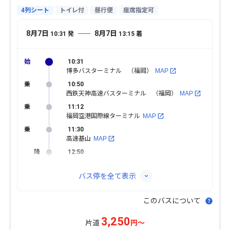
4列シート
トイレ付
昼行便
座席指定可
8月7日
8月7日
10:31
発
13:15
着
10:31
博多バスターミナル （福岡）
MAP
10:50
西鉄天神高速バスターミナル （福岡）
MAP
11:12
福岡空港国際線ターミナル
MAP
11:30
高速基山
MAP
12:50
高速別府湾・ＡＰＵ
MAP
バス停を全て表示
このバスについて
3,250
片道
円～