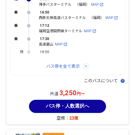
博多バスターミナル （福岡）
MAP
16:50
西鉄天神高速バスターミナル （福岡）
MAP
17:12
福岡空港国際線ターミナル
MAP
17:30
高速基山
MAP
18:50
高速別府湾・ＡＰＵ
MAP
バス停を全て表示
このバスについて
3,250
片道
円～
バス停・人数選択へ
空席：
23席