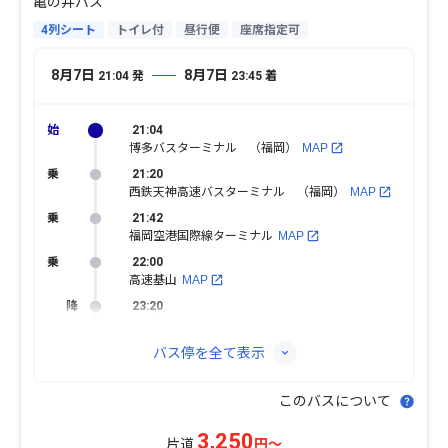
亀の井バス
4列シート
トイレ付
昼行便
座席指定可
8月7日
8月7日
21:04
発
23:45
着
21:04
博多バスターミナル （福岡）
MAP
21:20
西鉄天神高速バスターミナル （福岡）
MAP
21:42
福岡空港国際線ターミナル
MAP
22:00
高速基山
MAP
23:20
高速別府湾・ＡＰＵ
MAP
バス停を全て表示
このバスについて
3,250
片道
円～