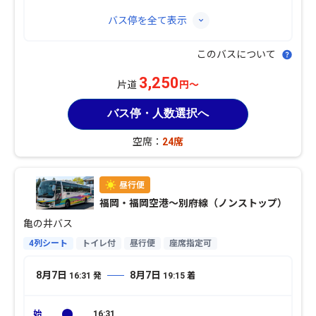
バス停を全て表示
このバスについて
3,250
片道
円～
バス停・人数選択へ
空席：
24席
福岡・福岡空港〜別府線（ノンストップ）
亀の井バス
4列シート
トイレ付
昼行便
座席指定可
8月7日
8月7日
16:31
発
19:15
着
16:31