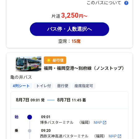
このバスについて
3,250
片道
円～
バス停・人数選択へ
空席：
15席
福岡・福岡空港〜別府線（ノンストップ）
亀の井バス
4列シート
トイレ付
昼行便
座席指定可
8月7日
8月7日
09:01
発
11:45
着
09:01
博多バスターミナル （福岡）
MAP
09:20
西鉄天神高速バスターミナル （福岡）
MAP