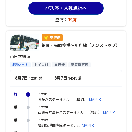
バス停・人数選択へ
空席：
19席
福岡・福岡空港〜別府線（ノンストップ）
西日本鉄道
4列シート
トイレ付
昼行便
座席指定可
8月7日
8月7日
12:01
発
14:45
着
12:01
博多バスターミナル （福岡）
MAP
12:20
西鉄天神高速バスターミナル （福岡）
MAP
12:42
福岡空港国際線ターミナル
MAP