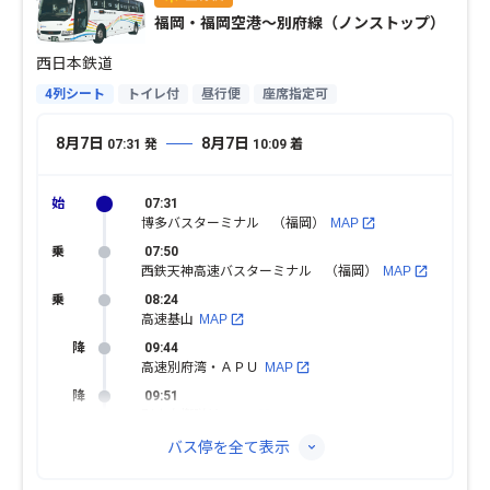
福岡・福岡空港〜別府線（ノンストップ）
西日本鉄道
4列シート
トイレ付
昼行便
座席指定可
8月7日
8月7日
07:31
発
10:09
着
07:31
博多バスターミナル （福岡）
MAP
07:50
西鉄天神高速バスターミナル （福岡）
MAP
08:24
高速基山
MAP
09:44
高速別府湾・ＡＰＵ
MAP
09:51
別府自衛隊前
MAP
バス停を全て表示