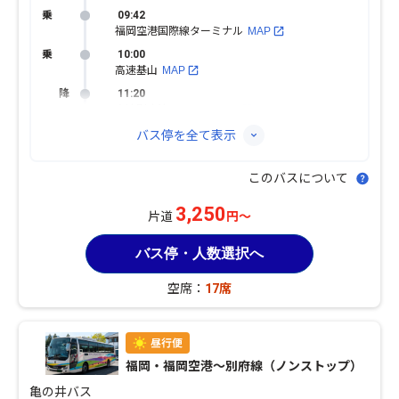
09:42
福岡空港国際線ターミナル
MAP
10:00
高速基山
MAP
11:20
高速別府湾・ＡＰＵ
MAP
バス停を全て表示
このバスについて
3,250
片道
円～
バス停・人数選択へ
空席：
17席
福岡・福岡空港〜別府線（ノンストップ）
亀の井バス