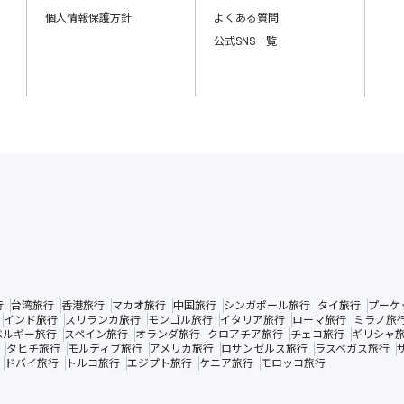
個人情報保護方針
よくある質問
公式SNS一覧
行
台湾旅行
香港旅行
マカオ旅行
中国旅行
シンガポール旅行
タイ旅行
プーケ
インド旅行
スリランカ旅行
モンゴル旅行
イタリア旅行
ローマ旅行
ミラノ旅
ベルギー旅行
スペイン旅行
オランダ旅行
クロアチア旅行
チェコ旅行
ギリシャ
タヒチ旅行
モルディブ旅行
アメリカ旅行
ロサンゼルス旅行
ラスベガス旅行
ドバイ旅行
トルコ旅行
エジプト旅行
ケニア旅行
モロッコ旅行