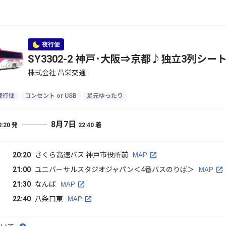
SY3302-2 神戸･大阪⇒京都♪独立3列シー
株式会社 昌栄交通
夜行便
コンセント or USB
足元ゆったり
8月7日
0:20
発
22:40
着
20:20
さくら高速バス 神戸市役所前
MAP
21:00
ユニバーサルスタジオジャパン＜4番バスのりば＞
MAP
21:30
なんば
MAP
22:40
八条口東
MAP