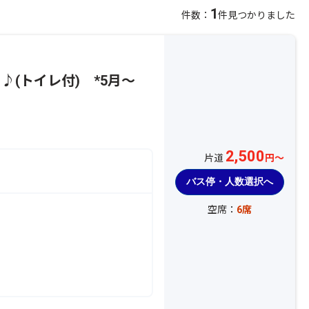
1
件数：
件見つかりました
ト♪(トイレ付) *5月～
2,500
片道
円～
バス停・人数選択へ
空席：
6席