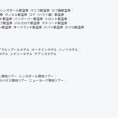
シンガポール航空券
マニラ航空券
セブ島航空券
券
ホノルル航空券
コナ（ハワイ島）航空券
ド航空券
バンクーバー航空券
トロント航空券
フ航空券
バルセロナ航空券
マドリード航空券
ン航空券
オークランド航空券
ドバイ航空券
カイロ航空券
アラルンプールホテル
ホーチミンホテル
ハノイホテル
ホテル
シドニーホテル
ケアンズホテル
ル現地ツアー
シンガポール現地ツアー
スベガス現地ツアー
ニューヨーク現地ツアー