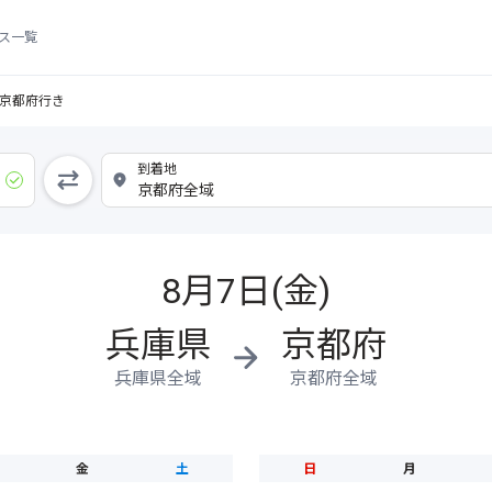
ス一覧
京都府行き
8月7日(金)
兵庫県
京都府
兵庫県全域
京都府全域
金
土
日
月