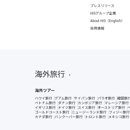
プレスリリース
HISグループ企業
About HIS（English）
採用情報
海外旅行
海外ツアー
ハワイ旅行
グアム旅行
サイパン旅行
パラオ旅行
韓国旅
ベトナム旅行
ダナン旅行
カンボジア旅行
マレーシア旅行
イギリス旅行
ドイツ旅行
スイス旅行
オーストリア旅行
ゴールドコースト旅行
ニュージーランド旅行
フィジー旅行
カナダ旅行
バンクーバー旅行
トロント旅行
メキシコ旅行