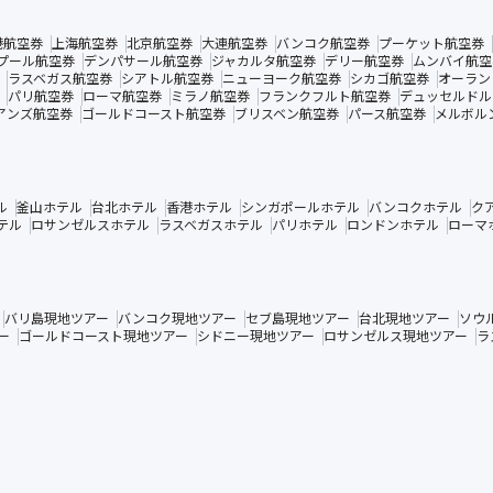
港航空券
上海航空券
北京航空券
大連航空券
バンコク航空券
プーケット航空券
プール航空券
デンパサール航空券
ジャカルタ航空券
デリー航空券
ムンバイ航空
ラスベガス航空券
シアトル航空券
ニューヨーク航空券
シカゴ航空券
オーラン
パリ航空券
ローマ航空券
ミラノ航空券
フランクフルト航空券
デュッセルドル
アンズ航空券
ゴールドコースト航空券
ブリスベン航空券
パース航空券
メルボル
ル
釜山ホテル
台北ホテル
香港ホテル
シンガポールホテル
バンコクホテル
ク
テル
ロサンゼルスホテル
ラスベガスホテル
パリホテル
ロンドンホテル
ローマ
バリ島現地ツアー
バンコク現地ツアー
セブ島現地ツアー
台北現地ツアー
ソウ
ー
ゴールドコースト現地ツアー
シドニー現地ツアー
ロサンゼルス現地ツアー
ラ