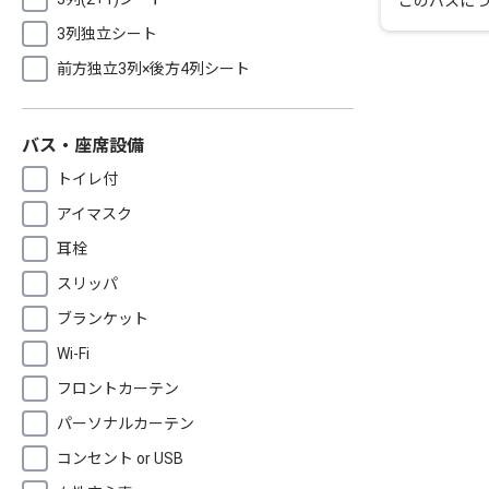
このバスに
3列独立シート
前方独立3列×後方4列シート
バス・座席設備
トイレ付
アイマスク
耳栓
スリッパ
ブランケット
Wi-Fi
フロントカーテン
パーソナルカーテン
コンセント or USB