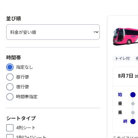
並び順
時間帯
トイレ付
指定なし
8月7日
2
昼行便
夜行便
時間帯指定
シートタイプ
4列シート
3列(2+1)シート