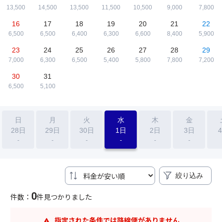
13,500
14,500
13,500
11,500
10,500
9,000
7,800
16
17
18
19
20
21
22
6,500
6,500
6,400
6,300
6,600
8,400
5,900
23
24
25
26
27
28
29
7,000
6,300
6,500
5,400
5,800
7,800
7,200
30
31
6,500
5,100
日
月
火
水
木
金
28日
29日
30日
1日
2日
3日
-
-
-
-
-
-
絞り込み
0
件数：
件見つかりました
指定された条件では路線便がありません