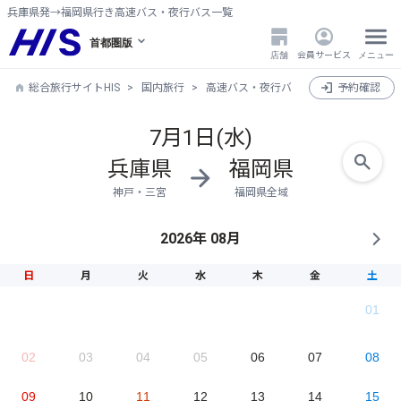
兵庫県発→福岡県行き高速バス・夜行バス一覧
首都圏版
店舗
会員サービス
メニュー
総合旅行サイトHIS
国内旅行
高速バス・夜行バス
兵庫県発→福岡
予約確認
7月1日(水)
兵庫県
福岡県
神戸・三宮
福岡県全域
2026年 08月
日
月
火
水
木
金
土
01
02
03
04
05
06
07
08
09
10
11
12
13
14
15