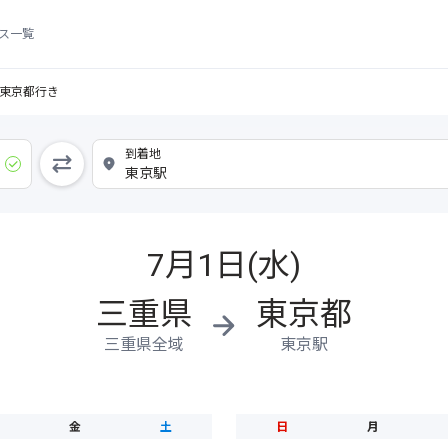
ス一覧
東京都行き
7月1日(水)
三重県
東京都
三重県全域
東京駅
金
土
日
月