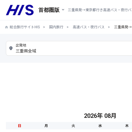
首都圏版
三重県発→東京都行き高速バス・夜行バ
総合旅行サイトHIS
国内旅行
高速バス・夜行バス
三重県発→
2026年 08月
日
月
火
水
木