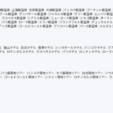
港航空券
上海航空券
北京航空券
大連航空券
バンコク航空券
プーケット航空券
プール航空券
デンパサール航空券
ジャカルタ航空券
デリー航空券
ムンバイ航空
ラスベガス航空券
シアトル航空券
ニューヨーク航空券
シカゴ航空券
オーラン
パリ航空券
ローマ航空券
ミラノ航空券
フランクフルト航空券
デュッセルドル
アンズ航空券
ゴールドコースト航空券
ブリスベン航空券
パース航空券
メルボル
ル
釜山ホテル
台北ホテル
香港ホテル
シンガポールホテル
バンコクホテル
ク
テル
ロサンゼルスホテル
ラスベガスホテル
パリホテル
ロンドンホテル
ローマ
バリ島現地ツアー
バンコク現地ツアー
セブ島現地ツアー
台北現地ツアー
ソウ
ー
ゴールドコースト現地ツアー
シドニー現地ツアー
ロサンゼルス現地ツアー
ラ