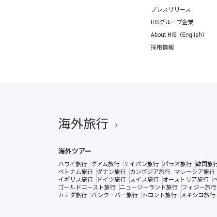
プレスリリース
HISグループ企業
About HIS（English）
採用情報
海外旅行
海外ツアー
ハワイ旅行
グアム旅行
サイパン旅行
パラオ旅行
韓国旅
ベトナム旅行
ダナン旅行
カンボジア旅行
マレーシア旅行
イギリス旅行
ドイツ旅行
スイス旅行
オーストリア旅行
ゴールドコースト旅行
ニュージーランド旅行
フィジー旅行
カナダ旅行
バンクーバー旅行
トロント旅行
メキシコ旅行