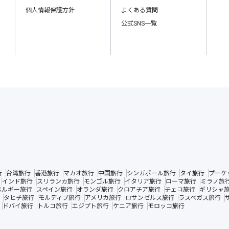
個人情報保護方針
よくある質問
公式SNS一覧
行
台湾旅行
香港旅行
マカオ旅行
中国旅行
シンガポール旅行
タイ旅行
プーケ
インド旅行
スリランカ旅行
モンゴル旅行
イタリア旅行
ローマ旅行
ミラノ旅
ベルギー旅行
スペイン旅行
オランダ旅行
クロアチア旅行
チェコ旅行
ギリシャ
タヒチ旅行
モルディブ旅行
アメリカ旅行
ロサンゼルス旅行
ラスベガス旅行
ドバイ旅行
トルコ旅行
エジプト旅行
ケニア旅行
モロッコ旅行