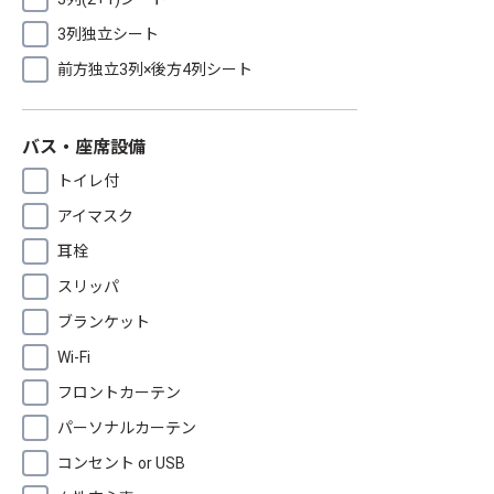
3列独立シート
前方独立3列×後方4列シート
バス・座席設備
トイレ付
アイマスク
耳栓
スリッパ
ブランケット
Wi-Fi
フロントカーテン
パーソナルカーテン
コンセント or USB