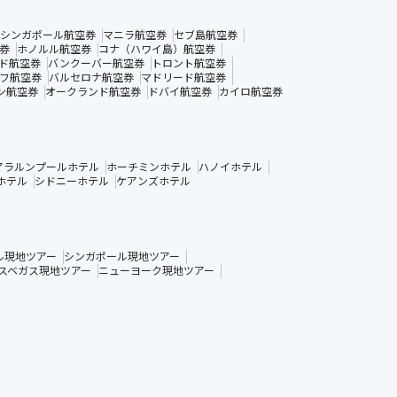
シンガポール航空券
マニラ航空券
セブ島航空券
券
ホノルル航空券
コナ（ハワイ島）航空券
ド航空券
バンクーバー航空券
トロント航空券
フ航空券
バルセロナ航空券
マドリード航空券
ン航空券
オークランド航空券
ドバイ航空券
カイロ航空券
アラルンプールホテル
ホーチミンホテル
ハノイホテル
ホテル
シドニーホテル
ケアンズホテル
ル現地ツアー
シンガポール現地ツアー
スベガス現地ツアー
ニューヨーク現地ツアー