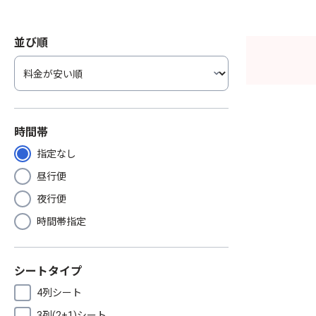
並び順
時間帯
指定なし
昼行便
夜行便
時間帯指定
シートタイプ
4列シート
3列(2+1)シート