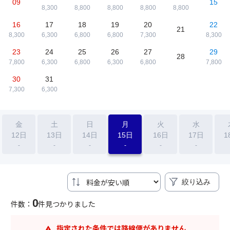
09
15
8,300
8,800
8,800
8,800
8,800
16
17
18
19
20
22
21
8,300
6,300
6,800
6,800
7,300
8,300
23
24
25
26
27
29
28
7,800
6,300
6,800
6,300
6,800
7,800
30
31
7,300
6,300
金
土
日
月
火
水
12日
13日
14日
15日
16日
17日
1
-
-
-
-
-
-
絞り込み
0
件数：
件見つかりました
指定された条件では路線便がありません