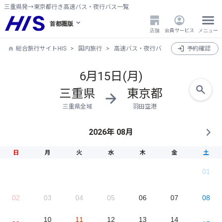
三重県発→東京都行き高速バス・夜行バス一覧
首都圏版
店舗
会員サービス
メニュー
総合旅行サイトHIS
国内旅行
高速バス・夜行バス
三重県発→東京
予約確認
6月15日(月)
三重県
東京都
三重県全域
羽田空港
2026年 08月
日
月
火
水
木
金
土
01
02
03
04
05
06
07
08
10
11
12
13
14