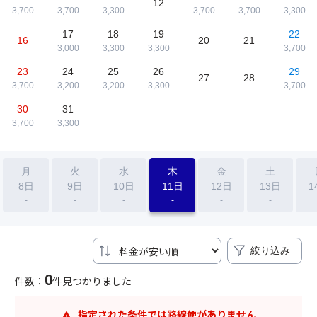
12
3,700
3,700
3,300
3,700
3,700
3,300
17
18
19
22
16
20
21
3,000
3,300
3,300
3,700
23
24
25
26
29
27
28
3,700
3,200
3,200
3,300
3,700
30
31
3,700
3,300
月
火
水
木
金
土
8日
9日
10日
11日
12日
13日
1
-
-
-
-
-
-
絞り込み
0
件数：
件見つかりました
指定された条件では路線便がありません