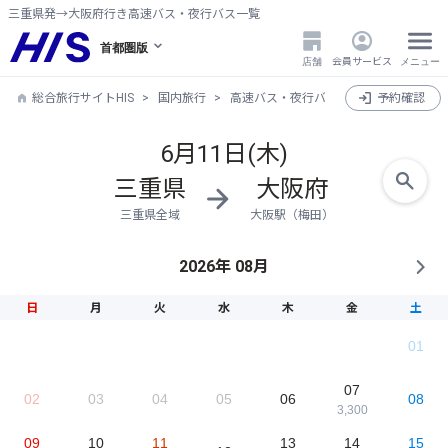
三重県発→大阪府行き高速バス・夜行バス一覧
首都圏版
店舗
会員サービス
メニュー
総合旅行サイトHIS
国内旅行
高速バス・夜行バス
三重県発→大阪
予約確認
6月11日(木)
三重県
大阪府
三重県全域
大阪駅（梅田）
2026年 08月
日
月
火
水
木
金
土
01
07
02
03
04
05
06
08
3,300
09
10
11
13
14
15