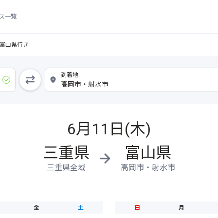
ス一覧
富山県行き
6月11日(木)
三重県
富山県
三重県全域
高岡市・射水市
金
土
日
月