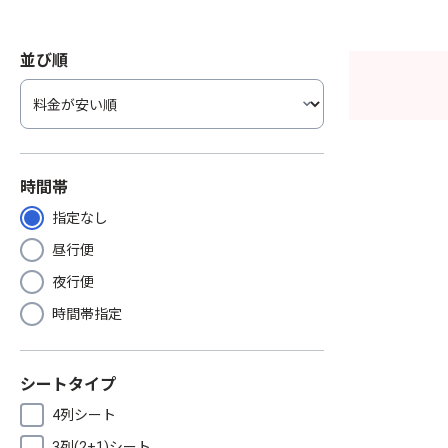
並び順
時間帯
指定なし
昼行便
夜行便
時間帯指定
シートタイプ
4列シート
3列(2+1)シート