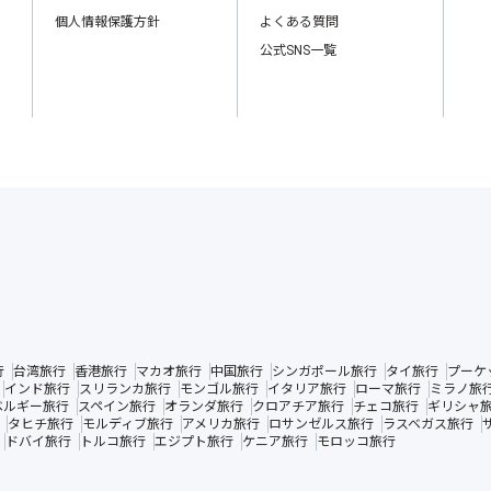
個人情報保護方針
よくある質問
公式SNS一覧
行
台湾旅行
香港旅行
マカオ旅行
中国旅行
シンガポール旅行
タイ旅行
プーケ
インド旅行
スリランカ旅行
モンゴル旅行
イタリア旅行
ローマ旅行
ミラノ旅
ベルギー旅行
スペイン旅行
オランダ旅行
クロアチア旅行
チェコ旅行
ギリシャ
タヒチ旅行
モルディブ旅行
アメリカ旅行
ロサンゼルス旅行
ラスベガス旅行
ドバイ旅行
トルコ旅行
エジプト旅行
ケニア旅行
モロッコ旅行