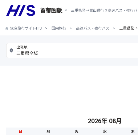
首都圏版
三重県発→富山県行き高速バス・夜行バ
総合旅行サイトHIS
国内旅行
高速バス・夜行バス
三重県発→
2026年 08月
日
月
火
水
木