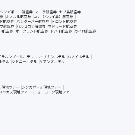
シンガポール航空券
マニラ航空券
セブ島航空券
券
ホノルル航空券
コナ（ハワイ島）航空券
ド航空券
バンクーバー航空券
トロント航空券
フ航空券
バルセロナ航空券
マドリード航空券
ン航空券
オークランド航空券
ドバイ航空券
カイロ航空券
アラルンプールホテル
ホーチミンホテル
ハノイホテル
ホテル
シドニーホテル
ケアンズホテル
ル現地ツアー
シンガポール現地ツアー
スベガス現地ツアー
ニューヨーク現地ツアー