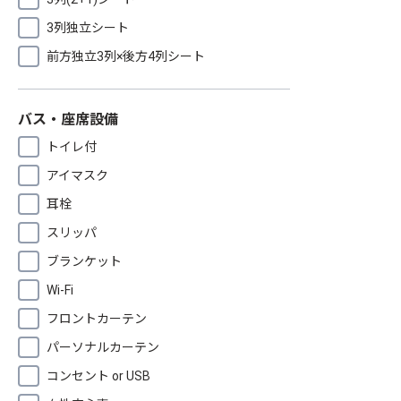
3列独立シート
前方独立3列×後方4列シート
バス・座席設備
トイレ付
アイマスク
耳栓
スリッパ
ブランケット
Wi-Fi
フロントカーテン
パーソナルカーテン
コンセント or USB