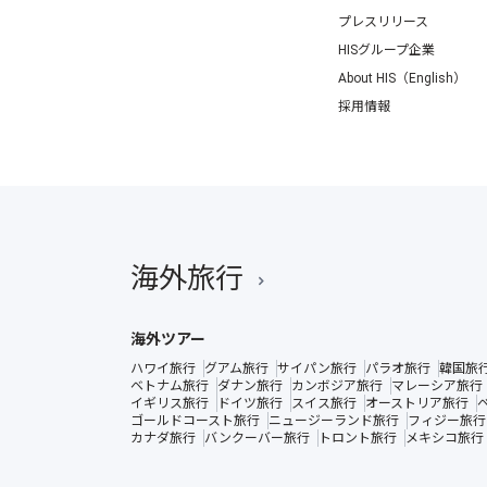
プレスリリース
HISグループ企業
About HIS（English）
採用情報
海外旅行
海外ツアー
ハワイ旅行
グアム旅行
サイパン旅行
パラオ旅行
韓国旅
ベトナム旅行
ダナン旅行
カンボジア旅行
マレーシア旅行
イギリス旅行
ドイツ旅行
スイス旅行
オーストリア旅行
ゴールドコースト旅行
ニュージーランド旅行
フィジー旅行
カナダ旅行
バンクーバー旅行
トロント旅行
メキシコ旅行