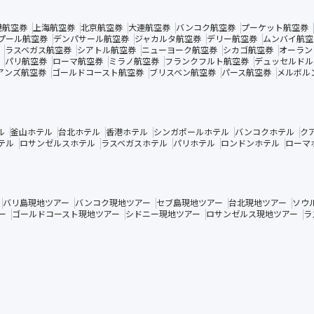
港航空券
上海航空券
北京航空券
大連航空券
バンコク航空券
プーケット航空券
プール航空券
デンパサール航空券
ジャカルタ航空券
デリー航空券
ムンバイ航空
ラスベガス航空券
シアトル航空券
ニューヨーク航空券
シカゴ航空券
オーラン
パリ航空券
ローマ航空券
ミラノ航空券
フランクフルト航空券
デュッセルドル
アンズ航空券
ゴールドコースト航空券
ブリスベン航空券
パース航空券
メルボル
ル
釜山ホテル
台北ホテル
香港ホテル
シンガポールホテル
バンコクホテル
ク
テル
ロサンゼルスホテル
ラスベガスホテル
パリホテル
ロンドンホテル
ローマ
バリ島現地ツアー
バンコク現地ツアー
セブ島現地ツアー
台北現地ツアー
ソウ
ー
ゴールドコースト現地ツアー
シドニー現地ツアー
ロサンゼルス現地ツアー
ラ