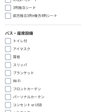
3列独立シート
前方独立3列×後方4列シート
バス・座席設備
トイレ付
アイマスク
耳栓
スリッパ
ブランケット
Wi-Fi
フロントカーテン
パーソナルカーテン
コンセント or USB