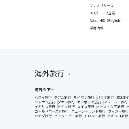
プレスリリース
HISグループ企業
About HIS（English）
採用情報
海外旅行
海外ツアー
ハワイ旅行
グアム旅行
サイパン旅行
パラオ旅行
韓国旅
ベトナム旅行
ダナン旅行
カンボジア旅行
マレーシア旅行
イギリス旅行
ドイツ旅行
スイス旅行
オーストリア旅行
ゴールドコースト旅行
ニュージーランド旅行
フィジー旅行
カナダ旅行
バンクーバー旅行
トロント旅行
メキシコ旅行