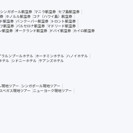
シンガポール航空券
マニラ航空券
セブ島航空券
券
ホノルル航空券
コナ（ハワイ島）航空券
ド航空券
バンクーバー航空券
トロント航空券
フ航空券
バルセロナ航空券
マドリード航空券
ン航空券
オークランド航空券
ドバイ航空券
カイロ航空券
アラルンプールホテル
ホーチミンホテル
ハノイホテル
ホテル
シドニーホテル
ケアンズホテル
ル現地ツアー
シンガポール現地ツアー
スベガス現地ツアー
ニューヨーク現地ツアー