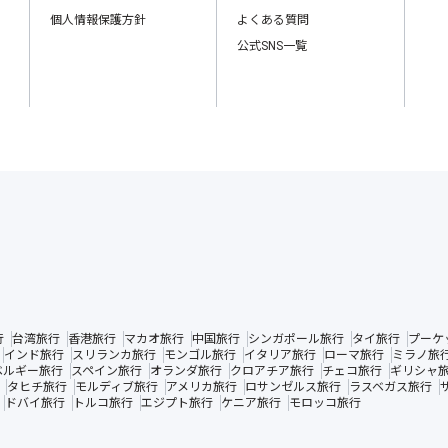
個人情報保護方針
よくある質問
公式SNS一覧
行
台湾旅行
香港旅行
マカオ旅行
中国旅行
シンガポール旅行
タイ旅行
プーケ
インド旅行
スリランカ旅行
モンゴル旅行
イタリア旅行
ローマ旅行
ミラノ旅
ベルギー旅行
スペイン旅行
オランダ旅行
クロアチア旅行
チェコ旅行
ギリシャ
タヒチ旅行
モルディブ旅行
アメリカ旅行
ロサンゼルス旅行
ラスベガス旅行
ドバイ旅行
トルコ旅行
エジプト旅行
ケニア旅行
モロッコ旅行