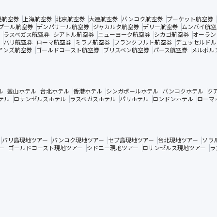
港航空券
上海航空券
北京航空券
大連航空券
バンコク航空券
プーケット航空券
プール航空券
デンパサール航空券
ジャカルタ航空券
デリー航空券
ムンバイ航空
ラスベガス航空券
シアトル航空券
ニューヨーク航空券
シカゴ航空券
オーラン
パリ航空券
ローマ航空券
ミラノ航空券
フランクフルト航空券
デュッセルドル
アンズ航空券
ゴールドコースト航空券
ブリスベン航空券
パース航空券
メルボル
ル
釜山ホテル
台北ホテル
香港ホテル
シンガポールホテル
バンコクホテル
ク
テル
ロサンゼルスホテル
ラスベガスホテル
パリホテル
ロンドンホテル
ローマ
バリ島現地ツアー
バンコク現地ツアー
セブ島現地ツアー
台北現地ツアー
ソウ
ー
ゴールドコースト現地ツアー
シドニー現地ツアー
ロサンゼルス現地ツアー
ラ