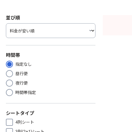
並び順
時間帯
指定なし
昼行便
夜行便
時間帯指定
シートタイプ
4列シート
3列(2+1)シート