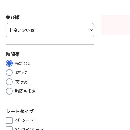
並び順
時間帯
指定なし
昼行便
夜行便
時間帯指定
シートタイプ
4列シート
3列(2+1)シート