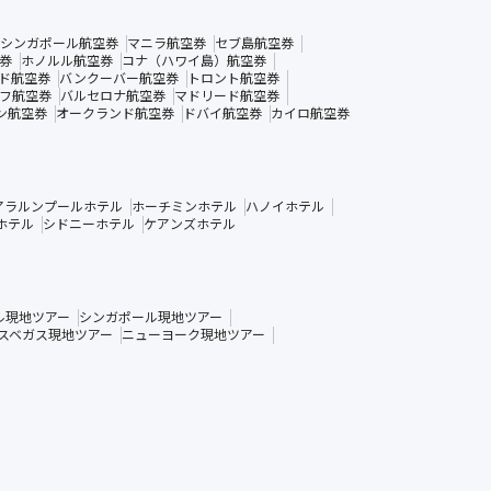
シンガポール航空券
マニラ航空券
セブ島航空券
券
ホノルル航空券
コナ（ハワイ島）航空券
ド航空券
バンクーバー航空券
トロント航空券
フ航空券
バルセロナ航空券
マドリード航空券
ン航空券
オークランド航空券
ドバイ航空券
カイロ航空券
アラルンプールホテル
ホーチミンホテル
ハノイホテル
ホテル
シドニーホテル
ケアンズホテル
ル現地ツアー
シンガポール現地ツアー
スベガス現地ツアー
ニューヨーク現地ツアー