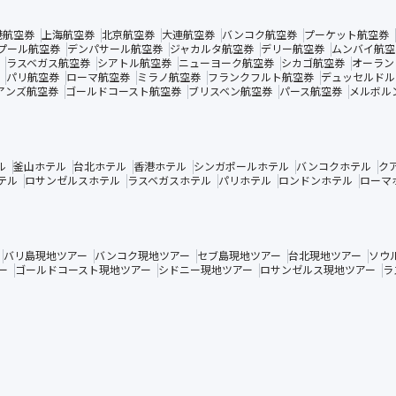
港航空券
上海航空券
北京航空券
大連航空券
バンコク航空券
プーケット航空券
プール航空券
デンパサール航空券
ジャカルタ航空券
デリー航空券
ムンバイ航空
ラスベガス航空券
シアトル航空券
ニューヨーク航空券
シカゴ航空券
オーラン
パリ航空券
ローマ航空券
ミラノ航空券
フランクフルト航空券
デュッセルドル
アンズ航空券
ゴールドコースト航空券
ブリスベン航空券
パース航空券
メルボル
ル
釜山ホテル
台北ホテル
香港ホテル
シンガポールホテル
バンコクホテル
ク
テル
ロサンゼルスホテル
ラスベガスホテル
パリホテル
ロンドンホテル
ローマ
バリ島現地ツアー
バンコク現地ツアー
セブ島現地ツアー
台北現地ツアー
ソウ
ー
ゴールドコースト現地ツアー
シドニー現地ツアー
ロサンゼルス現地ツアー
ラ