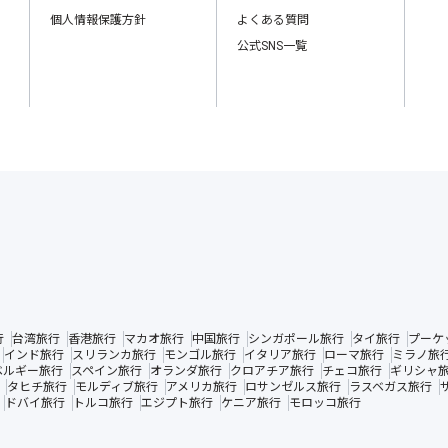
個人情報保護方針
よくある質問
公式SNS一覧
行
台湾旅行
香港旅行
マカオ旅行
中国旅行
シンガポール旅行
タイ旅行
プーケ
インド旅行
スリランカ旅行
モンゴル旅行
イタリア旅行
ローマ旅行
ミラノ旅
ベルギー旅行
スペイン旅行
オランダ旅行
クロアチア旅行
チェコ旅行
ギリシャ
タヒチ旅行
モルディブ旅行
アメリカ旅行
ロサンゼルス旅行
ラスベガス旅行
ドバイ旅行
トルコ旅行
エジプト旅行
ケニア旅行
モロッコ旅行