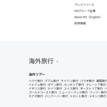
プレスリリース
HISグループ企業
About HIS（English）
採用情報
海外旅行
海外ツアー
ハワイ旅行
グアム旅行
サイパン旅行
パラオ旅行
韓国旅
ベトナム旅行
ダナン旅行
カンボジア旅行
マレーシア旅行
イギリス旅行
ドイツ旅行
スイス旅行
オーストリア旅行
ゴールドコースト旅行
ニュージーランド旅行
フィジー旅行
カナダ旅行
バンクーバー旅行
トロント旅行
メキシコ旅行