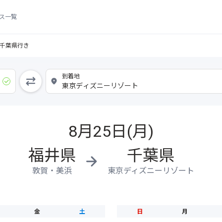
ス一覧
千葉県行き
8月25日(月)
福井県
千葉県
敦賀・美浜
東京ディズニーリゾート
金
土
日
月