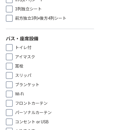
3列独立シート
前方独立3列×後方4列シート
バス・座席設備
トイレ付
アイマスク
耳栓
スリッパ
ブランケット
Wi-Fi
フロントカーテン
パーソナルカーテン
コンセント or USB