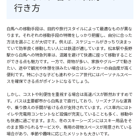
行き方
白馬への移動手段は、目的や旅行スタイルによって最適なものが異な
ります。それぞれの移動手段の特徴をしっかり把握し、自分に合った
方法を選ぶことが大切です。例えば、スケジュールがきっちり決まっ
ていて効率良く移動したい人には鉄道が適しています。松本駅や長野
駅から白馬への特急列車は、混雑を避けて快適に座って移動すること
ができる点も魅力です。一方で、荷物が多い、家族やグループで動き
たい、途中で観光や休憩を挟みたい場合はレンタカーの自由度が高く
便利です。特に小さな子ども連れやシニア世代にはパーソナルスペー
スを確保できる点がポイントになるでしょう。
しかし、コストや利便性を重視する場合は高速バスが断然おすすめで
す。バスは主要都市から白馬まで直行しており、リーズナブルな運賃
や、乗り換えの手間が省ける点が支持されています。バス車内にはト
イレや充電用コンセントなど設備が充実していることも多く、移動中
も快適に過ごせます。また、冬のスキーシーズンにはスキー用品をそ
のまま預けられるサービスや、専用の荷物スペースが用意されている
場合があり、季節や趣味に応じたメリットも大きいです。