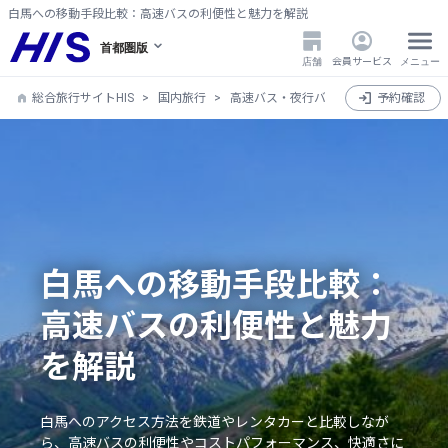
白馬への移動手段比較：高速バスの利便性と魅力を解説
首都圏版
店舗
会員サービス
メニュー
総合旅行サイトHIS
国内旅行
高速バス・夜行バス
高速バス・夜行
予約確認
白馬への移動手段比較：
高速バスの利便性と魅力
を解説
白馬へのアクセス方法を鉄道やレンタカーと比較しなが
ら、高速バスの利便性やコストパフォーマンス、快適さに