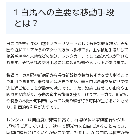
1.白馬への主要な移動手段
とは？
白馬は四季折々の自然やスキーリゾートとして有名な観光地で、首都
圏や近隣エリアからのアクセス方法は多様です。主な移動手段として
は新幹線や在来線などの鉄道、レンタカー、そして高速バスが挙げら
れます。それぞれの交通手段には異なる特徴やメリットがあります。
鉄道は、東京駅や新宿駅から長野新幹線や特急あずさを乗り継ぐこと
で利用できます。乗り換えは必要ですが、乗車中は渋滞を気にせず快
適に過ごせることが最大の魅力です。また、沿線には美しい山々や田
園風景が広がり、移動の道中も旅情を盛り上げます。一方で、新幹線
や特急の本数や時間帯によっては乗り継ぎ待ち時間が生じることもあ
り、計画的な利用が大切です。
レンタカーは自由度が非常に高く、荷物が多い家族旅行やグルー
プ旅行に適しています。途中で観光地を自由に巡ることもでき、
時間に縛られにくい点が魅力です。ただし、冬の白馬は積雪が多